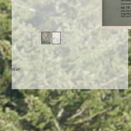
1
/
2
3145
© 2026 Danny Devos