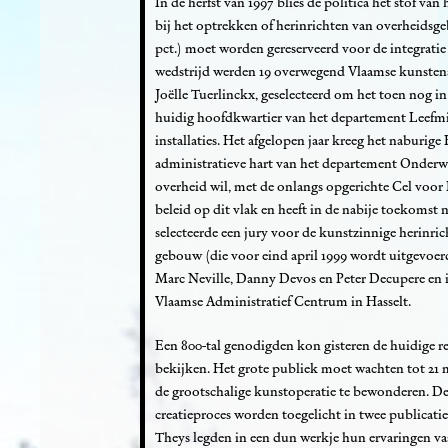
In de herfst van 1997 blies de politica het stof van
bij het optrekken of herinrichten van overheidsg
pct.) moet worden gereserveerd voor de integrati
wedstrijd werden 19 overwegend Vlaamse kunstenaa
Joëlle Tuerlinckx, geselecteerd om het toen nog in
huidig hoofdkwartier van het departement Leefmili
installaties. Het afgelopen jaar kreeg het naburi
administratieve hart van het departement Onderwij
overheid wil, met de onlangs opgerichte Cel voor
beleid op dit vlak en heeft in de nabije toekomst 
selecteerde een jury voor de kunstzinnige herinri
gebouw (die voor eind april 1999 wordt uitgevoerd
Marc Neville, Danny Devos en Peter Decupere en i
Vlaamse Administratief Centrum in Hasselt.
Een 800-tal genodigden kon gisteren de huidige r
bekijken. Het grote publiek moet wachten tot 21 m
de grootschalige kunstoperatie te bewonderen. De
creatieproces worden toegelicht in twee publicati
Theys legden in een dun werkje hun ervaringen vas