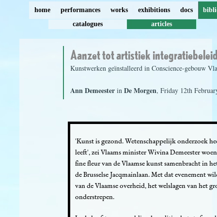
home
performances
works
exhibitions
docs
bibl
catalogues
articles
Aanzet tot artistiek integratiebelei
Kunstwerken geïnstalleerd in Conscience-gebouw V
Ann Demeester
De Morgen
in
, Friday 12th Februa
'Kunst is gezond. Wetenschappelijk onderzoek hee
leeft', zei Vlaams minister Wivina Demeester woe
fine fleur van de Vlaamse kunst samenbracht in 
de Brusselse Jacqmainlaan. Met dat evenement wi
van de Vlaamse overheid, het welslagen van het gr
onderstrepen.