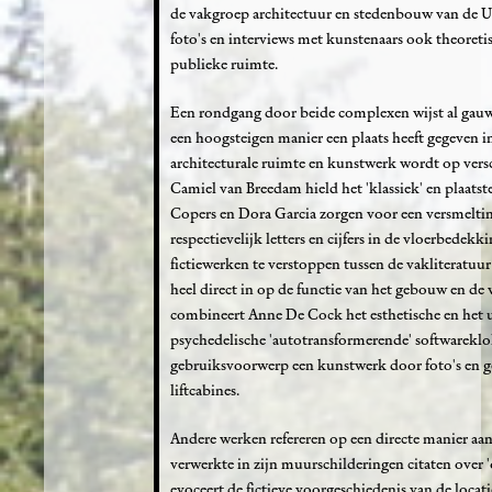
de vakgroep architectuur en stedenbouw van de U
foto's en interviews met kunstenaars ook theoreti
publieke ruimte.
Een rondgang door beide complexen wijst al gauw 
een hoogsteigen manier een plaats heeft gegeven in 
architecturale ruimte en kunstwerk wordt op ver
Camiel van Breedam hield het 'klassiek' en plaatst
Copers en Dora Garcia zorgen voor een versmelt
respectievelijk letters en cijfers in de vloerbedekki
fictiewerken te verstoppen tussen de vakliteratuur
heel direct in op de functie van het gebouw en d
combineert Anne De Cock het esthetische en het u
psychedelische 'autotransformerende' softwareklok
gebruiksvoorwerp een kunstwerk door foto's en ge
liftcabines.
Andere werken refereren op een directe manier aa
verwerkte in zijn muurschilderingen citaten over 
evoceert de fictieve voorgeschiedenis van de loca