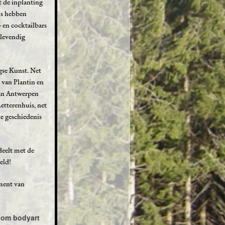
t de inplanting
ns hebben
 en cocktailbars
 levendig
gse Kunst. Net
 van Plantin en
van Antwerpen
etterenhuis, net
e geschiedenis
deelt met de
eld!
ment van
 om bodyart