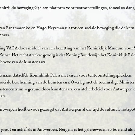
nkzij de beweging G58 een platform voor tentoonstellingen, toneel en dans, 
s van Panamarenko en Hugo Heyrman uit tot een sociale beweging die de kern
oners.
niging VAGA door middel van een bezetting van het Koninklijk Museum voor
st. Het rechtstreekse gevolg is dat Koning Boudewijn het Koninklijk Pale
ehoeve van de kunstenaars.
tenaars datzelfde Koninklijk Paleis met eisen voor tentoonstellingsplekken,
er sociale bescherming van de kunstenaars. Overleg met de toenmalige Ministe
stencentrum – gerund door kunstenaars, een atelierbeleid voor Antwerpen e
ars.
 Antwerpen heeft ervoor gezorgd dat Antwerpen al die tijd de culturele hotspot
groot en actief als in Antwerpen. Nergens is het galeriewezen zo boeiend als