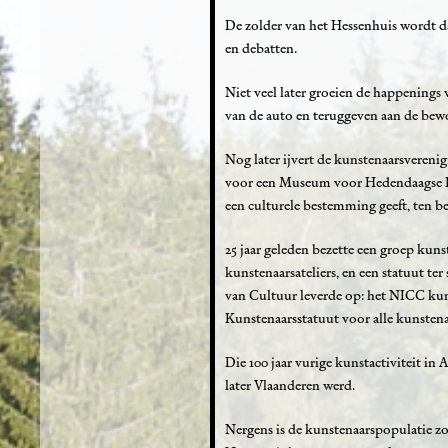
De zolder van het Hessenhuis wordt da
en debatten.
Niet veel later groeien de happening
van de auto en teruggeven aan de bew
Nog later ijvert de kunstenaarsvere
voor een Museum voor Hedendaagse Kun
een culturele bestemming geeft, ten b
25 jaar geleden bezette een groep kuns
kunstenaarsateliers, en een statuut t
van Cultuur leverde op: het NICC kun
Kunstenaarsstatuut voor alle kunstena
Die 100 jaar vurige kunstactiviteit in
later Vlaanderen werd.
Nergens is de kunstenaarspopulatie zo 