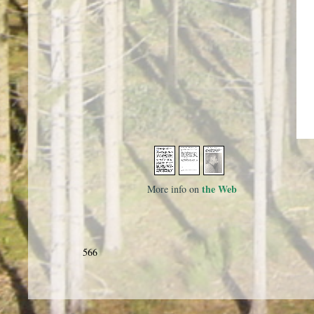
the Web
More info on
566