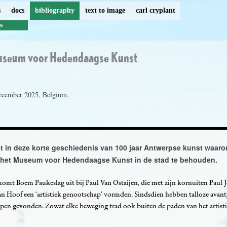
s
docs
bibliography
text to image
carl cryplant
s
useum voor Hedendaagse Kunst
ecember 2025, Belgium.
 in deze korte geschiedenis van 100 jaar Antwerpse kunst waar
 het Museum voor Hedendaagse Kunst in de stad te behouden.
komt Boem Paukeslag uit bij Paul Van Ostaijen, die met zijn kornuiten Paul J
an Hoof een ‘artistiek genootschap’ vormden. Sindsdien hebben talloze avant
n gevonden. Zowat elke beweging trad ook buiten de paden van het artisti