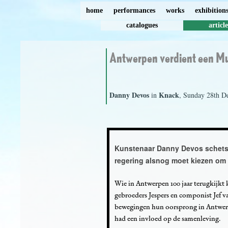
home
performances
works
exhibition
catalogues
article
Antwerpen verdient een M
Danny Devos
Knack
in
, Sunday 28th D
Kunstenaar Danny Devos schetst
regering alsnog moet kiezen om
Wie in Antwerpen 100 jaar terugkijkt 
gebroeders Jespers en componist Jef v
bewegingen hun oorsprong in Antwerpe
had een invloed op de samenleving.