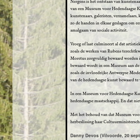
Nergens is het ontstaan van kunstenaa
van een Museum voor Hedendaagse Kun
kunstenaars, galeristen, verzamelaars,
zo de handen in elkaar geslagen om ee
amalgaam van sociale activiteit.
Vroeg of laat culmineert al dat artis
zoals de werken van Rubens terechtkw
Moretus zorgvuldig bewaard worden i
bewaard wordt in een Museum aan de St
zoals de invloedrijke Antwerpse Mod
van de hedendaagse kunst bewaard t
In een Museum voor Hedendaagse Kunst
hedendaagse maatschappij. En dat niet
Met het behoud van dat Museum voor
herbeslissing haar Cultuurministerscha
Danny Devos (Vilvoorde, 20 sep