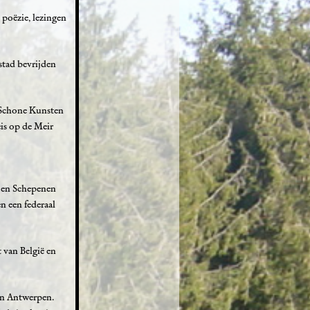
poëzie, lezingen
stad bevrijden
 Schone Kunsten
is op de Meir
r en Schepenen
n een federaal
 van België en
 in Antwerpen.