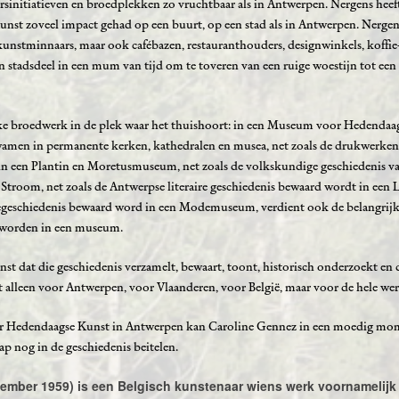
rsinitiatieven en broedplekken zo vruchtbaar als in Antwerpen. Nergens heef
st zoveel impact gehad op een buurt, op een stad als in Antwerpen. Nerge
 kunstminnaars, maar ook cafébazen, restauranthouders, designwinkels, koffie-
n stadsdeel in een mum van tijd om te toveren van een ruige woestijn tot een
tieke broedwerk in de plek waar het thuishoort: in een Museum voor Hedendaa
amen in permanente kerken, kathedralen en musea, net zoals de drukwerken
n een Plantin en Moretusmuseum, net zoals de volkskundige geschiedenis 
room, net zoals de Antwerpse literaire geschiedenis bewaard wordt in een L
egeschiedenis bewaard word in een Modemuseum, verdient ook de belangrijk
e worden in een museum.
 dat die geschiedenis verzamelt, bewaart, toont, historisch onderzoekt en 
 alleen voor Antwerpen, voor Vlaanderen, voor België, maar voor de hele wer
 Hedendaagse Kunst in Antwerpen kan Caroline Gennez in een moedig mo
p nog in de geschiedenis beitelen.
tember 1959) is een Belgisch kunstenaar wiens werk voornamelijk