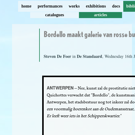
home
performances
works
exhibitions
docs
bibl
catalogues
articles
Bordello maakt galerie van rosse b
Steven De Foer
De Standaard
in
, Wednesday 16th 
ANTWERPEN
-- Nee, kunst zal de prostitutie n
Quichottes verwacht dat "Bordello", de kunstmani
Antwerpen, het stadsbestuur nog tot inkeer zal 
een voormalig hoerenkot aan de Oudemansstraat, 
Er leeft weer iets in het Schipperskwartier."