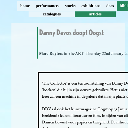
home
performances
works
exhibitions
docs
bibl
catalogues
articles
Danny Devos doopt Oogst
Marc Ruyters
<h>ART
in
, Thursday 22nd January 2
'The Collector' is een tentoonstelling van Danny Dev
'boeken' die hij in zijn oeuvre gebruikte. Het is n
keer zal een machine in de galerie dat in zijn plaats 
DDV zal ook het kunstmagazine Oogst op 31 Januari 2
beeldende kunst, literatuur en film. In tijden van c
Damen bewust voor papier en traagheid. De inhoud i