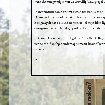
werk dat een gevolg is van de toevallig bladspiegel 
In het midden van de ruimte staan zes kubusjes op
Devos en telkens ook een stuk tekst wit hun correspon
hoe graag ik het ook anders wenste - al mijn falen ligt
doorgronden, wil ik dat gij probeert uit te vinden
• Danny Devos to/ 9 april I galerie Annette De Keys
van 14 tot 18 u. Op donderdag 31 maart houdt Dann
231.90.56.
W.J.