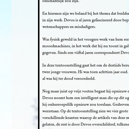
onschadelijk zou zijn.
En hiermee zijn we beland bij het thema dat beeld
in zijn werk. Devos is al jaren gefascineerd door b
wetenschappers en misdadigers.
Was fysiek geweld in het vroegere werk van hem ree
moordmachines, in het werk dat hij nu toont in gale
gegeven. Sinds een viiftal jaren correspondeert De
In deze tentoonstelling gaat het om de destiids b
twee jonge vrouwen. Hi was toen achttien jaar oud.
al was hij ter dood veroordeeld.
Nog maar juist op vrije voeten begaat hij opnieuw 
Devos noemt hem een intelligent man die op dit ogen
hij onherroepelilk opnieuw zou toeslaan. Gedreven 
weerstaan. Op de tentoonstelling zien we vier grote 
verschillende kranten waarop de artikels van deze m
gelaten, de rest is door Devos overschilderd, telke