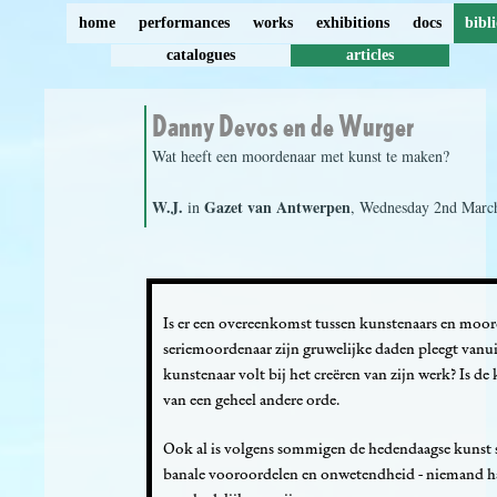
home
performances
works
exhibitions
docs
bibl
catalogues
articles
Danny Devos en de Wurger
Wat heeft een moordenaar met kunst te maken?
W.J.
Gazet van Antwerpen
in
, Wednesday 2nd Marc
Is er een overeenkomst tussen kunstenaars en moo
seriemoordenaar zijn gruwelijke daden pleegt vanu
kunstenaar volt bij het creëren van zijn werk? Is de
van een geheel andere orde.
Ook al is volgens sommigen de hedendaagse kunst sc
banale vooroordelen en onwetendheid - niemand haa