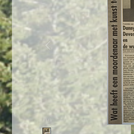
1
/
1