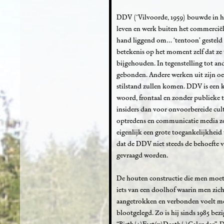
DDV (°Vilvoorde, 1959) bouwde in haa
leven en werk buiten het commerciële
hand liggend om… ‘tentoon’ gesteld 
betekenis op het moment zelf dat ze
bijgehouden. In tegenstelling tot an
gebonden. Andere werken uit zijn oeu
stilstand zullen komen. DDV is een k
woord, frontaal en zonder publieke 
insiders dan voor onvoorbereide cultu
optredens en communicatie media zoa
eigenlijk een grote toegankelijkheid v
dat de DDV niet steeds de behoefte v
gevraagd worden.
De houten constructie die men moet 
iets van een doolhof waarin men zich
aangetrokken en verbonden voelt me
blootgelegd. Zo is hij sinds 1985 bez