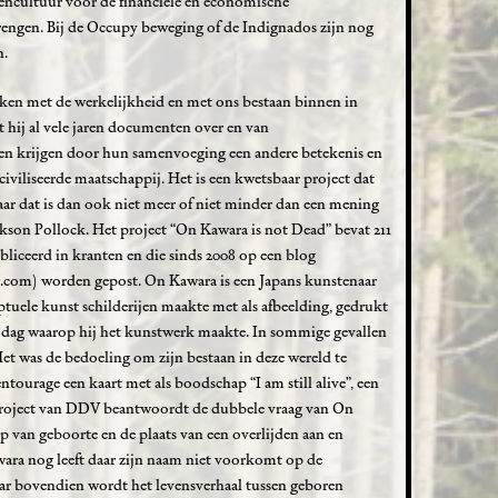
gencultuur voor de financiële en economische
engen. Bij de Occupy beweging of de Indignados zijn nog
n.
aken met de werkelijkheid en met ons bestaan binnen in
t hij al vele jaren documenten over en van
n krijgen door hun samenvoeging een andere betekenis en
iviliseerde maatschappij. Het is een kwetsbaar project dat
ar dat is dan ook niet meer of niet minder dan een mening
ckson Pollock. Het project “On Kawara is not Dead” bevat 211
bliceerd in kranten en die sinds 2008 op een blog
.com) worden gepost. On Kawara is een Japans kunstenaar
ptuele kunst schilderijen maakte met als afbeelding, gedrukt
de dag waarop hij het kunstwerk maakte. In sommige gevallen
Het was de bedoeling om zijn bestaan in deze wereld te
entourage een kaart met als boodschap “I am still alive”, een
 project van DDV beantwoordt de dubbele vraag van On
tip van geboorte en de plaats van een overlijden aan en
wara nog leeft daar zijn naam niet voorkomt op de
ar bovendien wordt het levensverhaal tussen geboren