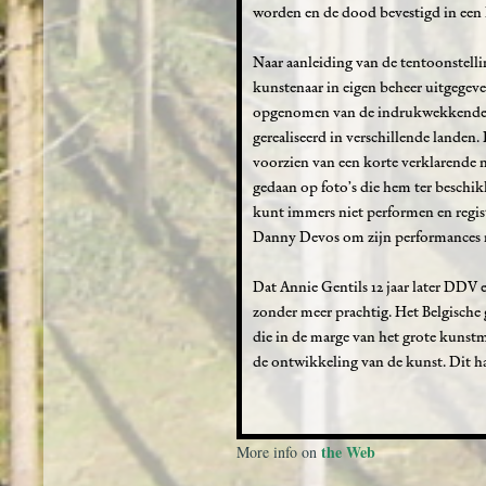
worden en de dood bevestigd in een k
Naar aanleiding van de tentoonstelli
kunstenaar in eigen beheer uitgegeve
opgenomen van de indrukwekkende li
gerealiseerd in verschillende landen.
voorzien van een korte verklarende no
gedaan op foto’s die hem ter beschik
kunt immers niet performen en regist
Danny Devos om zijn performances n
Dat Annie Gentils 12 jaar later DDV e
zonder meer prachtig. Het Belgische g
die in de marge van het grote kunst
de ontwikkeling van de kunst. Dit 
the Web
More info on