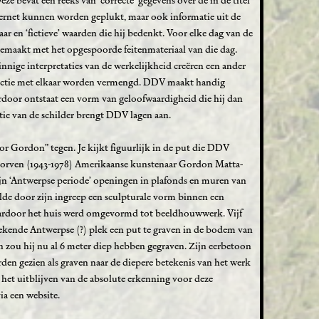
ze bevat een reeks van ‘correcte’ gegevens over de in de titel
ternet kunnen worden geplukt, maar ook informatie uit de
ar en ‘fictieve’ waarden die hij bedenkt. Voor elke dag van de
 gemaakt met het opgespoorde feitenmateriaal van die dag.
nige interpretaties van de werkelijkheid creëren een ander
n fictie met elkaar worden vermengd. DDV maakt handig
door ontstaat een vorm van geloofwaardigheid die hij dan
itie van de schilder brengt DDV lagen aan.
r Gordon” tegen. Je kijkt figuurlijk in de put die DDV
storven (1943-1978) Amerikaanse kunstenaar Gordon Matta-
ijn ‘Antwerpse periode’ openingen in plafonds en muren van
de door zijn ingreep een sculpturale vorm binnen een
rdoor het huis werd omgevormd tot beeldhouwwerk. Vijf
kende Antwerpse (?) plek een put te graven in de bodem van
 zou hij nu al 6 meter diep hebben gegraven. Zijn eerbetoon
en gezien als graven naar de diepere betekenis van het werk
p het uitblijven van de absolute erkenning voor deze
ia een website.