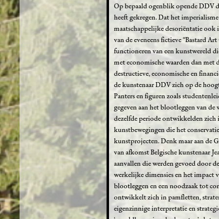
Op bepaald ogenblik opende DDV de fi
heeft gekregen. Dat het imperialism
maatschappelijke desoriëntatie ook 
van de eveneens fictieve “Bastard Ar
functioneren van een kunstwereld die
met economische waarden dan met de
destructieve, economische en financië
de kunstenaar DDV zich op de hoogt
Panters en figuren zoals studentenle
gegeven aan het blootleggen van de 
dezelfde periode ontwikkelden zich 
kunstbewegingen die het conservati
kunstprojecten. Denk maar aan de G
van afkomst Belgische kunstenaar Jea
aanvallen die werden gevoed door de
werkelijke dimensies en het impact 
blootleggen en een noodzaak tot conc
ontwikkelt zich in pamfletten, stra
eigenzinnige interpretatie en strate