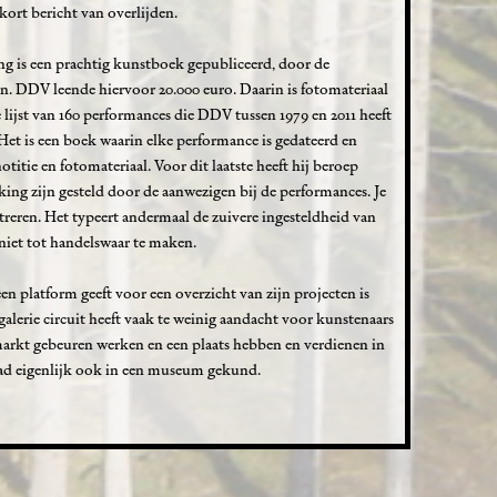
ort bericht van overlijden.
ng is een prachtig kunstboek gepubliceerd, door de
n. DDV leende hiervoor 20.000 euro. Daarin is fotomateriaal
jst van 160 performances die DDV tussen 1979 en 2011 heeft
 Het is een boek waarin elke performance is gedateerd en
titie en fotomateriaal. Voor dit laatste heeft hij beroep
king zijn gesteld door de aanwezigen bij de performances. Je
reren. Het typeert andermaal de zuivere ingesteldheid van
iet tot handelswaar te maken.
en platform geeft voor een overzicht van zijn projecten is
alerie circuit heeft vaak te weinig aandacht voor kunstenaars
markt gebeuren werken en een plaats hebben en verdienen in
had eigenlijk ook in een museum gekund.