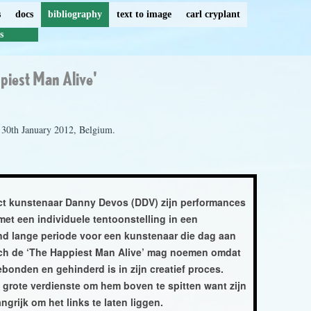
s
docs
bibliography
text to image
carl cryplant
s
piest Man Alive'
30th January 2012, Belgium.
ject kunstenaar Danny Devos (DDV) zijn performances
 met een individuele tentoonstelling in een
nd lange periode voor een kunstenaar die dag aan
zich de ‘The Happiest Man Alive’ mag noemen omdat
bonden en gehinderd is in zijn creatief proces.
e grote verdienste om hem boven te spitten want zijn
ngrijk om het links te laten liggen.