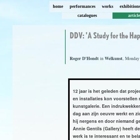
home
performances
works
exhibition
catalogues
article
DDV: 'A Study for the Hap
Roger D'Hondt
Welkunst
in
, Monday 
12 jaar is het geleden dat pro
en installaties kon voorstellen
kunstgalerie. Een indrukwekke
dag aan zijn oeuvre werkt en 
hij nergens en door niemand ge
Annie Gentils (Gallery) heeft d
werk is te interessant en te bela