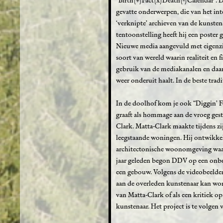
“Birth(+)Fact(x)Death(-)Calendar”. De
gevatte onderwerpen, die van het in
‘verknipte’ archieven van de kunstena
tentoonstelling heeft hij een poster
Nieuwe media aangevuld met eigenzin
soort van wereld waarin realiteit e
gebruik van de mediakanalen en daar
weer onderuit haalt. In de beste trad
In de doolhof kom je ook “Diggin’ Fo
graaft als hommage aan de vroeg ge
Clark. Matta-Clark maakte tijdens z
leegstaande woningen. Hij ontwikkel
architectonische woonomgeving waa
jaar geleden begon DDV op een onbe
een gebouw. Volgens de videobeelden
aan de overleden kunstenaar kan word
van Matta-Clark of als een kritiek o
kunstenaar. Het project is te volgen v