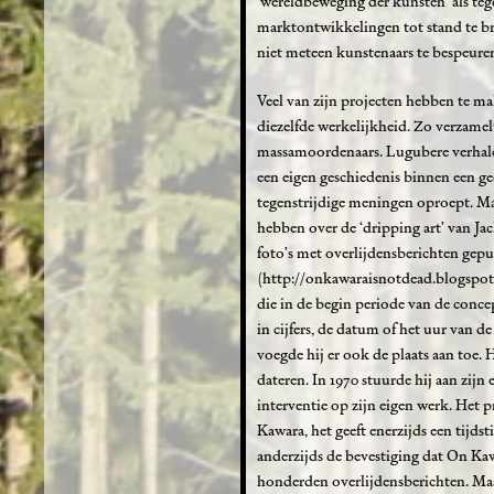
‘wereldbeweging der kunsten’ als te
marktontwikkelingen tot stand te br
niet meteen kunstenaars te bespeure
Veel van zijn projecten hebben te m
diezelfde werkelijkheid. Zo verzamel
massamoordenaars. Lugubere verhale
een eigen geschiedenis binnen een gec
tegenstrijdige meningen oproept. Ma
hebben over de ‘dripping art’ van Ja
foto’s met overlijdensberichten gepu
(http://onkawaraisnotdead.blogspot
die in de begin periode van de conce
in cijfers, de datum of het uur van 
voegde hij er ook de plaats aan toe. 
dateren. In 1970 stuurde hij aan zijn 
interventie op zijn eigen werk. Het
Kawara, het geeft enerzijds een tijds
anderzijds de bevestiging dat On Ka
honderden overlijdensberichten. Ma