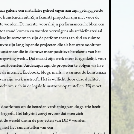
r galerie een installatie geheel eigen aan zijn geëngageerde
 kunstencircuit. Zijn (kunst) projecten zijn niet voor de
te worden. De meeste, vooral zijn performances, hebben een
 tot stand komen en worden vervolgens als archiefmateriaal
dere kunstvormen zijn de performances aan tijd en ruimte
vre zijn lang lopende projecten die als het ware nooit tot
unstenaar die in de ruwe maar positieve betekenis van het
toegeving werkt. Dat maakt zijn werk meer toegankelijk voor
urtoeristen. Anderzijds zijn de projecten te volgen via live
ls internet, facebook, blogs, mails… waarmee de kunstenaar
an zijn werk nastreeft. Het is wellicht door deze dualiteit
oelt om zich in de legale kunstzone op te stellen. Hij moet
doorlopen op de beneden verdieping van de galerie heeft
 begeeft. Het labyrint zorgt ervoor dat men zich
t de wereld die in de projecten van DDV worden
ig met het samenstellen van een