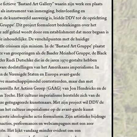
ctieve “Bastard Art Gallery” waarin zijn werk een plaats
e als instrument van inmenging, beïnvloeding en
in de kunstwereld aanwezig is, leidde DDV tot de oprichting
t Gruppe’. Dit project formuleert bedenkingen over het
 zelf geleid wordt door een establishment dat meer begaan is
 inhoudelijke. De verschilpunten met de huidige
le crisissen zijn miniem. In de “Bastard Art Gruppe’ plaatst
e van groeperingen als de Baader Meinhof Gruppe, de Black
ider Rudi Dutschke die in de jaren 1970 gestalte hebben
ware doelstellingen van het Amerikaans imperialisme. In
in de Verenigde Staten en Europa avant-garde
eve maatschappijmodel contesteerden, maar dan met
uerrilla Art Action Groep (GAAG) van Jon Hendricks en de
n Toche. Het cultuur imperialisme herstelde zich van de
ze geëngageerde kunstenaars. Met zijn project wil DDV de
van het cultuur imperialisme op de avant-garde kunst
rete ideologische actie formuleren. Zijn artistieke bijdrage
tenacties, performances en webcampagnes met een zeer
gieën. Het lijkt vandaag minder evident om een