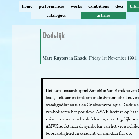
home
performances
works
exhibitions
docs
bibl
catalogues
articles
Dodelijk
Marc Ruyters
Knack
in
, Friday 1st November 1991,
Het kunstenaarskoppel AnneMie Van Kerckhoven & Da
leidt, stelt samen tentoon in de dynamische Leuven
wraakgodinnen uit de Griekse mytologie. De drie eer
symbolizeren het positieve. AMVK heeft ze op haar 
zuivere vormen en harde kleuren, maar tegelijk ook w
AMVK zoekt naar de symbolen van het vrouwelijke zi
boosaardigheid en eerzucht, en zijn daar fier op.