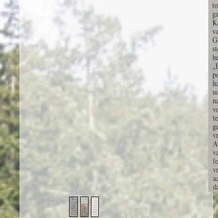
1
/
3