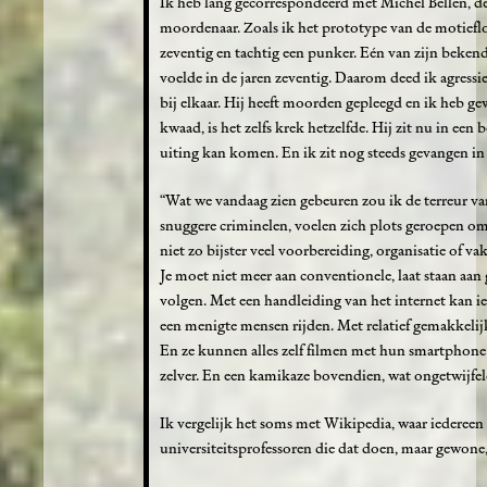
Ik heb lang gecorrespondeerd met Michel Bellen, de
moordenaar. Zoals ik het prototype van de motiefloz
zeventig en tachtig een punker. Eén van zijn bekende
voelde in de jaren zeventig. Daarom deed ik agressi
bij elkaar. Hij heeft moorden gepleegd en ik heb ge
kwaad, is het zelfs krek hetzelfde. Hij zit nu in e
uiting kan komen. En ik zit nog steeds gevangen in
“Wat we vandaag zien gebeuren zou ik de terreur va
snuggere criminelen, voelen zich plots geroepen om 
niet zo bijster veel voorbereiding, organisatie of 
Je moet niet meer aan conventionele, laat staan aan 
volgen. Met een handleiding van het internet kan 
een menigte mensen rijden. Met relatief gemakkelij
En ze kunnen alles zelf filmen met hun smartphone e
zelver. En een kamikaze bovendien, wat ongetwijfeld
Ik vergelijk het soms met Wikipedia, waar iedereen 
universiteitsprofessoren die dat doen, maar gewone