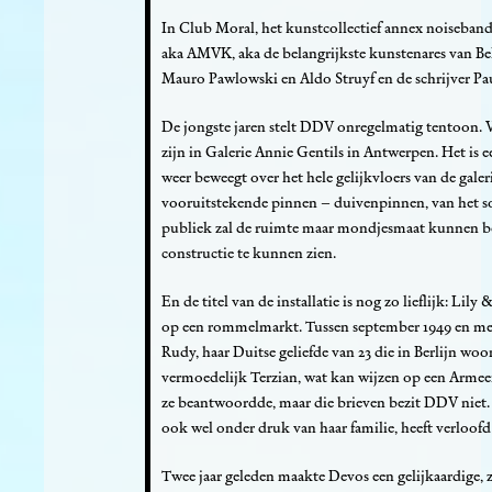
In Club Moral, het kunstcollectief annex noiseband
aka AMVK, aka de belangrijkste kunstenares van Bel
Mauro Pawlowski en Aldo Struyf en de schrijver Pa
De jongste jaren stelt DDV onregelmatig tentoon. Va
zijn in Galerie Annie Gentils in Antwerpen. Het is 
weer beweegt over het hele gelijkvloers van de gale
vooruitstekende pinnen – duivenpinnen, van het s
publiek zal de ruimte maar mondjesmaat kunnen be
constructie te kunnen zien.
En de titel van de installatie is nog zo lieflijk: Li
op een rommelmarkt. Tussen september 1949 en mei 195
Rudy, haar Duitse geliefde van 23 die in Berlijn woo
vermoedelijk Terzian, wat kan wijzen op een Armeen
ze beantwoordde, maar die brieven bezit DDV niet. In
ook wel onder druk van haar familie, heeft verloofd
Twee jaar geleden maakte Devos een gelijkaardige, zi