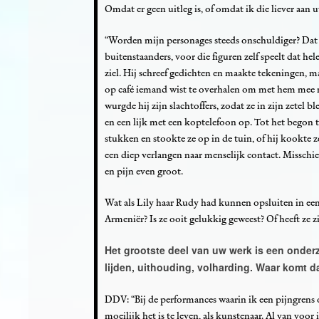
Omdat er geen uitleg is, of omdat ik die liever aan 
“Worden mijn personages steeds onschuldiger? Dat d
buitenstaanders, voor die figuren zelf speelt dat h
ziel. Hij schreef gedichten en maakte tekeningen, m
op café iemand wist te overhalen om met hem mee n
wurgde hij zijn slachtoffers, zodat ze in zijn zetel 
en een lijk met een koptelefoon op. Tot het begon te 
stukken en stookte ze op in de tuin, of hij kookte
een diep verlangen naar menselijk contact. Misschie
en pijn even groot.
Wat als Lily haar Rudy had kunnen opsluiten in een
Armeniër? Is ze ooit gelukkig geweest? Of heeft ze 
Het grootste deel van uw werk is een onderzo
lijden, uithouding, volharding. Waar komt 
DDV: “Bij de performances waarin ik een pijngrens op
moeilijk het is te leven, als kunstenaar. Al van voor