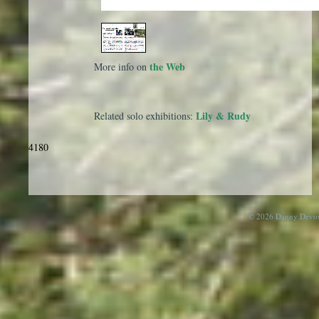
1
/
1
the Web
More info on
Lily & Rudy
Related solo exhibitions:
4180
© 2026 Danny Devos