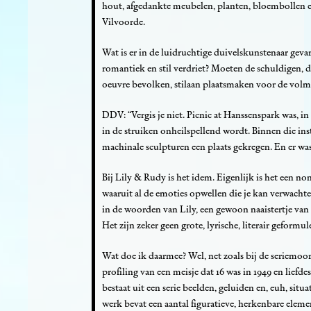
hout, afgedankte meubelen, planten, bloembollen en 
Vilvoorde.
Wat is er in de luidruchtige duivelskunstenaar gev
romantiek en stil verdriet? Moeten de schuldigen, d
oeuvre bevolken, stilaan plaatsmaken voor de vol
DDV: “Vergis je niet. Picnic at Hanssenspark was, in
in de struiken onheilspellend wordt. Binnen die ins
machinale sculpturen een plaats gekregen. En er wa
Bij Lily & Rudy is het idem. Eigenlijk is het een no
waaruit al de emoties opwellen die je kan verwachten
in de woorden van Lily, een gewoon naaistertje van 16
Het zijn zeker geen grote, lyrische, literair geformu
Wat doe ik daarmee? Wel, net zoals bij de seriemoord
profiling van een meisje dat 16 was in 1949 en liefde
bestaat uit een serie beelden, geluiden en, euh, sit
werk bevat een aantal figuratieve, herkenbare element