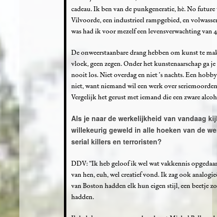
cadeau. Ik ben van de punkgeneratie, hè. No future 
Vilvoorde, een industrieel rampgebied, en volwasse
was had ik voor mezelf een levensverwachting van 45
De onweerstaanbare drang hebben om kunst te maken
vloek, geen zegen. Onder het kunstenaarschap ga je 
nooit los. Niet overdag en niet ’s nachts. Een hobby: 
niet, want niemand wil een werk over seriemoorden
Vergelijk het gerust met iemand die een zware alcoho
Als je naar de werkelijkheid van vandaag kij
willekeurig geweld in alle hoeken van de wer
serial killers en terroristen?
DDV: “Ik heb geloof ik wel wat vakkennis opgedaan
van hen, euh, wel creatief vond. Ik zag ook analogi
van Boston hadden elk hun eigen stijl, een beetje zo
hadden.