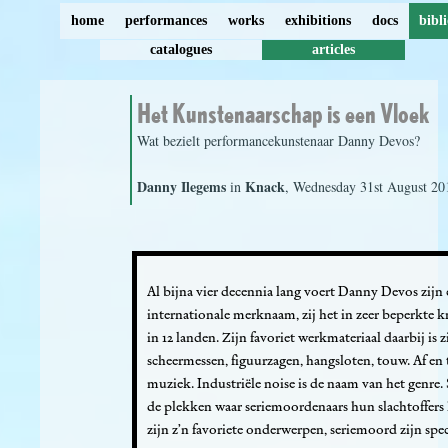
home
performances
works
exhibitions
docs
bibl
catalogues
articles
Het Kunstenaarschap is een Vloek
Wat bezielt performancekunstenaar Danny Devos?
Danny Ilegems
Knack
in
, Wednesday 31st August 20
Al bijna vier decennia lang voert Danny Devos zijn
internationale merknaam, zij het in zeer beperkte k
in 12 landen. Zijn favoriet werkmateriaal daarbij is 
scheermessen, figuurzagen, hangsloten, touw. Af en 
muziek. Industriële noise is de naam van het genre.
de plekken waar seriemoordenaars hun slachtoffers
zijn z’n favoriete onderwerpen, seriemoord zijn speci