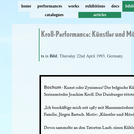
home
performances
works
exhibitions
docs
bibl
catalogues
articles
Kroll-Performance: Künstler und M
ts
Bild
in
, Thursday 22nd April 1993, Germany.
Bochum
- Kunst oder Zynismus? Der belgische Kü
Serienmörder Joachim Kroll. Der Duisburger tötete
„Ich beschäftige mich seit 1987 mit Massenmördern"
Familie, Jürgen Bartsch. Motiv: „Künstler und Mörd
Devos sammelte an den Tatorten Laub, einen Kühlschra