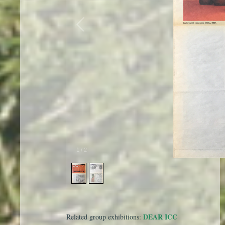
1
/
2
DEAR ICC
Related group exhibitions: