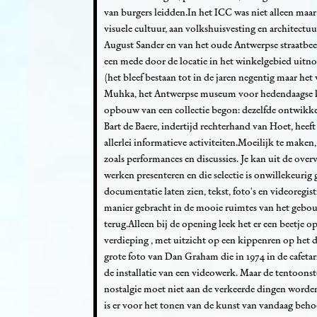
van burgers leidden.In het ICC was niet alleen maar
visuele cultuur, aan volkshuisvesting en architect
August Sander en van het oude Antwerpse straatbe
een mede door de locatie in het winkelgebied uit
(het bleef bestaan tot in de jaren negentig maar het
Muhka, het Antwerpse museum voor hedendaagse kun
opbouw van een collectie begon: dezelfde ontwikkel
Bart de Baere, indertijd rechterhand van Hoet, hee
allerlei informatieve activiteiten.Moeilijk te make
zoals performances en discussies. Je kan uit de ove
werken presenteren en die selectie is onwillekeuri
documentatie laten zien, tekst, foto's en videoregi
manier gebracht in de mooie ruimtes van het gebouw
terug.Alleen bij de opening leek het er een beetje o
verdieping , met uitzicht op een kippenren op het d
grote foto van Dan Graham die in 1974 in de cafeta
de installatie van een videowerk. Maar de tentoons
nostalgie moet niet aan de verkeerde dingen worden
is er voor het tonen van de kunst van vandaag beho