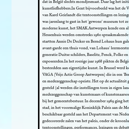
dat in België slechts mondjesmaat. Daar lag het initia
kunstliefhebbers.In Gent bijvoorbeeld was het de
van Karel Geirlandt die tentoonstellingen en lezin
was jarenlang te gast in het 'gewone' museum tot z
moderne kunst, het SMAK.Antwerpen kende een al wa
Hessenhuis werden omstreeks 1960 spraakmakende t
startten Annie De Decker en Bernd Lohaus hun gal
avant-garde een thuis vond, van Lohaus' leermeest
generatie Duitse schilders, Baselitz, Penck, Polke e
exposeerden.In het roerige jaar 1968 pikten de Belgi
besteedden aan eigentijdse kunst. In Brussel werd 
VAGA (Vrije Actie Groep Antwerpen) die in een 'B
en medezeggenschap opeiste. Het op de actualiteit
gesteld (al werden die instellingen toen in eigen la
medezeggenschap van kunstenaars of kunstenaarso
bij het gemeentebestuur. In december 1969 ging het 
stad, in het voormalige Koninklijk Paleis aan de Me
beschikbaar gesteld aan het Departement van Nederla
gedecoreerde zalen van het paleis, onder de kroonl
tentoonstellingen, performances, lezingen en deba