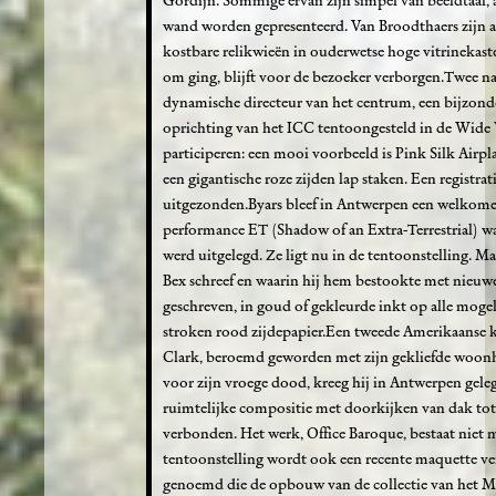
Gordijn. Sommige ervan zijn simpel van beeldtaal, a
wand worden gepresenteerd. Van Broodthaers zijn a
kostbare relikwieën in ouderwetse hoge vitrinekaste
om ging, blijft voor de bezoeker verborgen.Twee na
dynamische directeur van het centrum, een bijzond
oprichting van het ICC tentoongesteld in de Wide 
participeren: een mooi voorbeeld is Pink Silk Airp
een gigantische roze zijden lap staken. Een registrat
uitgezonden.Byars bleef in Antwerpen een welkome g
performance ET (Shadow of an Extra-Terrestrial) waa
werd uitgelegd. Ze ligt nu in de tentoonstelling. M
Bex schreef en waarin hij hem bestookte met nieuwe 
geschreven, in goud of gekleurde inkt op alle mogeli
stroken rood zijdepapier.Een tweede Amerikaanse 
Clark, beroemd geworden met zijn gekliefde woonh
voor zijn vroege dood, kreeg hij in Antwerpen gel
ruimtelijke compositie met doorkijken van dak tot
verbonden. Het werk, Office Baroque, bestaat niet 
tentoonstelling wordt ook een recente maquette vert
genoemd die de opbouw van de collectie van het Mu