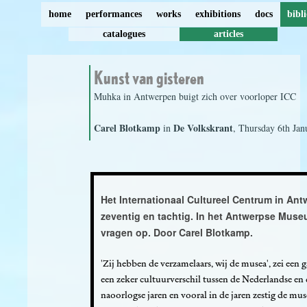
home
performances
works
exhibitions
docs
bibl
catalogues
articles
Kunst van gisteren
Muhka in Antwerpen buigt zich over voorloper ICC
Carel Blotkamp
De Volkskrant
in
, Thursday 6th Jan
Het Internationaal Cultureel Centrum in An
zeventig en tachtig. In het Antwerpse Mu
vragen op. Door Carel Blotkamp.
'Zij hebben de verzamelaars, wij de musea', zei een g
een zeker cultuurverschil tussen de Nederlandse en d
naoorlogse jaren en vooral in de jaren zestig de m