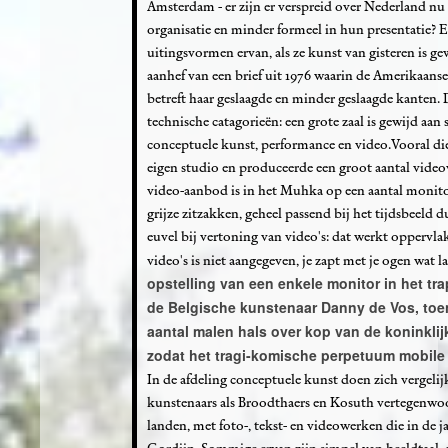
Amsterdam - er zijn er verspreid over Nederland nu 
organisatie en minder formeel in hun presentatie?
uitingsvormen ervan, als ze kunst van gisteren is 
aanhef van een brief uit 1976 waarin de Amerikaans
betreft haar geslaagde en minder geslaagde kanten. 
technische catagorieën: een grote zaal is gewijd aan
conceptuele kunst, performance en video.Vooral die 
eigen studio en produceerde een groot aantal video
video-aanbod is in het Muhka op een aantal monitor
grijze zitzakken, geheel passend bij het tijdsbeeld du
euvel bij vertoning van video's: dat werkt oppervl
video's is niet aangegeven, je zapt met je ogen wat 
opstelling van een enkele monitor in het tr
de Belgische kunstenaar Danny de Vos, toen n
aantal malen hals over kop van de koninklij
zodat het tragi-komische perpetuum mobile (e
In de afdeling conceptuele kunst doen zich vergelij
kunstenaars als Broodthaers en Kosuth vertegenwoo
landen, met foto-, tekst- en videowerken die in de 