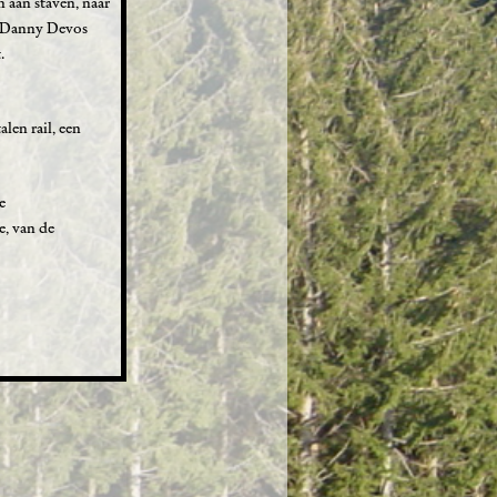
 aan staven, naar
r Danny Devos
.
len rail, een
e
e, van de