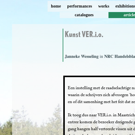
home
performances
works
exhibition
catalogues
article
Kunst VER.i.o.
Janneke Wesseling
NRC Handelsbl
in
Een instelling met de raadselachtige n
waarin de schrijvers zich afvroegen 'h
en of dit samenhing met het feit dat ze
Ik toog dus naar VER.i.o. in Maastrich
entree komen de bezoeker dreigende ge
gang hangen half verteerde vissen uit