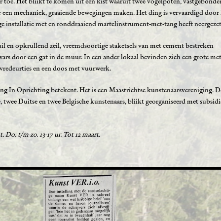
 toe. Het bliikt te komen uit een kist waaruit twee vogelpoten, vastgebonden
r een mechaniek, graaiende bewegingen maken. Het ding is vervaardigd doo
ge installatie met en ronddraaiend martelinstrument-met-tang heeft neergezet
uil en opkrullend zeil, vreemdsoortige staketsels van met cement bestreken
rs door een gat in de muur. In een ander lokaal bevinden zich een grote meta
uvredeurties en een doos met vuurwerk.
ing In Oprichting betekent. Het is een Maastrichtse kunstenaarsvereniging. D
 twee Duitse en twee Belgische kunstenaars, bliikt georganiseerd met subsidi
. Do. t/m z0. 13-17 ur. Tot 12 maart.