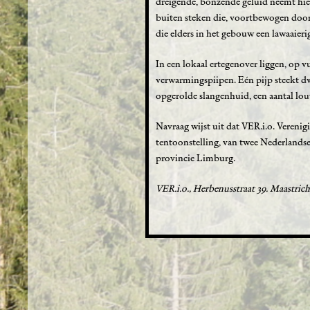
dreigende, bonzende geluid neemt hier
buiten steken die, voortbewogen doo
die elders in het gebouw een lawaaieri
In een lokaal ertegenover liggen, op v
verwarmingspiipen. Eén pijp steekt dwa
opgerolde slangenhuid, een aantal lo
Navraag wijst uit dat VER.i.o. Verenig
tentoonstelling, van twee Nederlandse,
provincie Limburg.
VER.i.o., Herbenusstraat 39. Maastricht