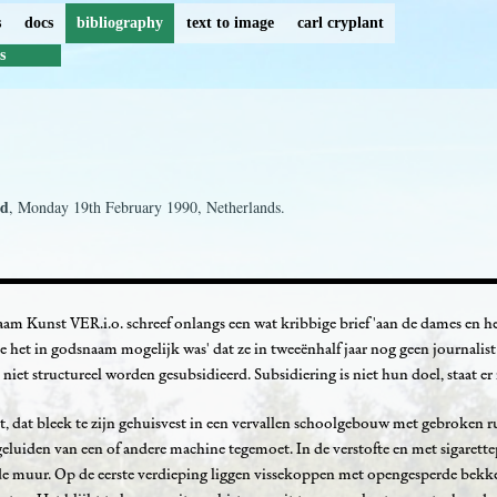
s
docs
bibliography
text to image
carl cryplant
s
ad
, Monday 19th February 1990, Netherlands.
aam Kunst VER.i.o. schreef onlangs een wat kribbige brief 'aan de dames en h
oe het in godsnaam mogelijk was' dat ze in tweeënhalf jaar nog geen journalis
 niet structureel worden gesubsidieerd. Subsidiering is niet hun doel, staat er i
t, dat bleek te zijn gehuisvest in een vervallen schoolgebouw met gebroken ru
luiden van een of andere machine tegemoet. In de verstofte en met sigarett
 de muur. Op de eerste verdieping liggen vissekoppen met opengesperde bekken