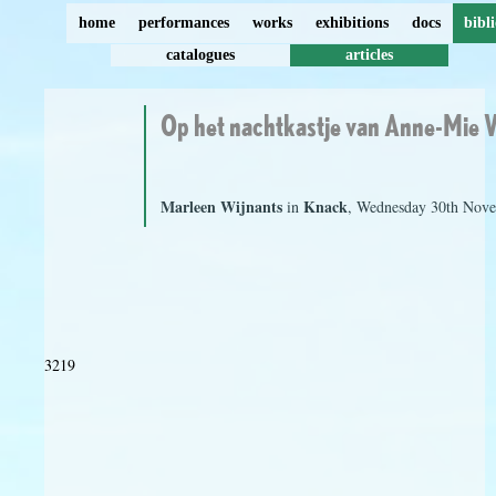
home
performances
works
exhibitions
docs
bibl
catalogues
articles
Op het nachtkastje van Anne-Mie 
Marleen Wijnants
Knack
in
, Wednesday 30th Nove
3219