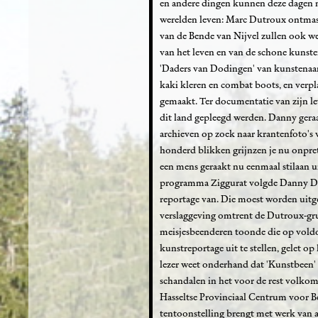
en andere dingen kunnen deze dagen m
werelden leven: Marc Dutroux ontmask
van de Bende van Nijvel zullen ook w
van het leven en van de schone kunsten
'Daders van Dodingen' van kunstenaar 
kaki kleren en combat boots, en verpla
gemaakt. Ter documentatie van zijn lev
dit land gepleegd werden. Danny geraak
archieven op zoek naar krantenfoto's v
honderd blikken grijnzen je nu onpret
een mens geraakt nu eenmaal stilaan u
programma Ziggurat volgde Danny Dev
reportage van. Die moest worden uitge
verslaggeving omtrent de Dutroux-gru
meisjesbeenderen toonde die op vold
kunstreportage uit te stellen, gelet o
lezer weet onderhand dat 'Kunstbeen' 
schandalen in het voor de rest volkom
Hasseltse Provinciaal Centrum voor Be
tentoonstelling brengt met werk van a