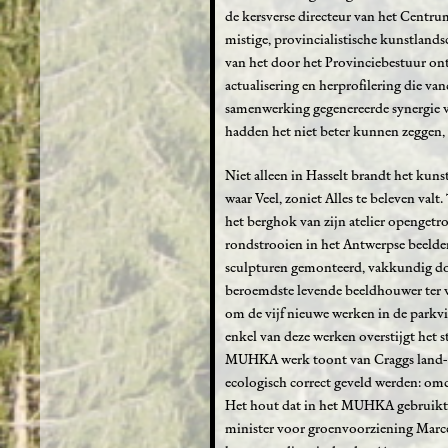
de kersverse directeur van het Centrum
mistige, provincialistische kunstland
van het door het Provinciebestuur on
actualisering en herprofilering die va
samenwerking gegenereerde synergie ve
hadden het niet beter kunnen zeggen,
Niet alleen in Hasselt brandt het kuns
waar Veel, zoniet Alles te beleven v
het berghok van zijn atelier opengetr
rondstrooien in het Antwerpse beelden
sculpturen gemonteerd, vakkundig do
beroemdste levende beeldhouwer ter 
om de vijf nieuwe werken in de parkvi
enkel van deze werken overstijgt het s
MUHKA werk toont van Craggs land- e
ecologisch correct geveld werden: omd
Het hout dat in het MUHKA gebruikt w
minister voor groenvoorziening Marcel