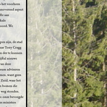
in het voorheen
innoverend aspect
fte aan
okale
rwoord. We
pen zijn, de stad
naar Tony Cragg
en der te kunnen
jftal nieuwe
van deze
seum adviseren
omen, want geen
 Zuid, waar het
an bomen die
e weg stonden.
n: onze bevoegde
es ministers