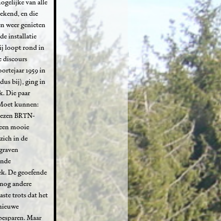
gelijke van alle
ekend, en die
en weer genieten
e installatie
ij loopt rond in
e discours
ortejaar 1959 in
us bij), ging in
k. Die paar
. Moet kunnen:
prezen BRTN-
 een mooie
zich in de
graven
ende
iek. De geoefende
 nog andere
ste trots dat het
 nieuwe
besparen. Maar