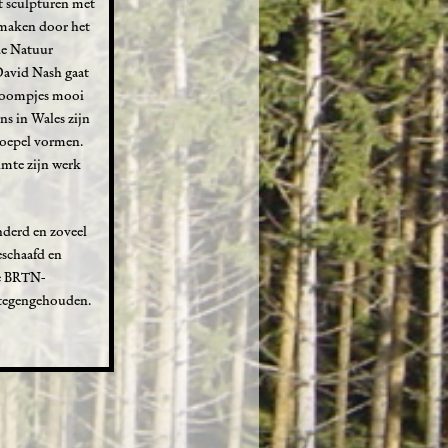
t sculpturen met
fmaken door het
de Natuur
David Nash gaat
 boompjes mooi
ns in Wales zijn
koepel vormen.
imte zijn werk
nderd en zoveel
eschaafd en
de BRTN-
 tegengehouden.