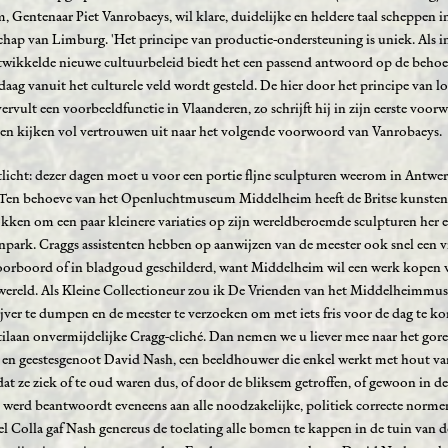
, Gentenaar Piet Vanrobaeys, wil klare, duidelijke en heldere taal scheppen 
schap van Limburg. 'Het principe van productie-ondersteuning is uniek. Als 
twikkelde nieuwe cultuurbeleid biedt het een passend antwoord op de behoe
ndaag vanuit het culturele veld wordt gesteld. De hier door het principe van l
rvult een voorbeeldfunctie in Vlaanderen, zo schrijft hij in zijn eerste voo
 en kijken vol vertrouwen uit naar het volgende voorwoord van Vanrobaeys.
tlicht: dezer dagen moet u voor een portie fljne sculpturen weerom in Antwer
alt. Ten behoeve van het Openluchtmuseum Middelheim heeft de Britse kunste
okken om een paar kleinere variaties op zijn wereldberoemde sculpturen her 
park. Craggs assistenten hebben op aanwijzen van de meester ook snel een vi
orboord of in bladgoud geschilderd, want Middelheim wil een werk kopen 
wereld. Als Kleine Collectioneur zou ik De Vrienden van het Middelheimmu
jver te dumpen en de meester te verzoeken om met iets fris voor de dag te k
tilaan onvermijdelijke Cragg-cliché. Dan nemen we u liever mee naar het gore
n geestesgenoot David Nash, een beeldhouwer die enkel werkt met hout v
at ze ziek of te oud waren dus, of door de bliksem getroffen, of gewoon in d
erd beantwoordt eveneens aan alle noodzakelijke, politiek correcte norme
 Colla gaf Nash genereus de toelating alle bomen te kappen in de tuin van d