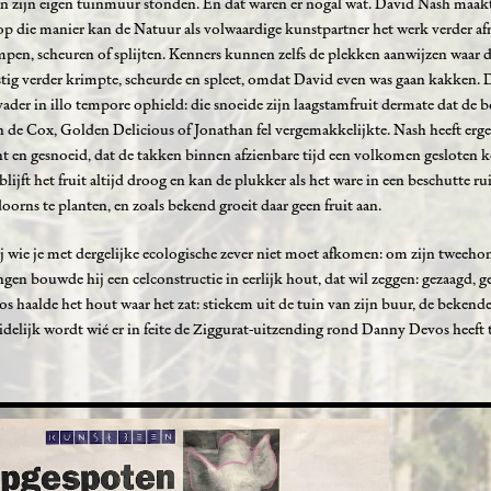
 zijn eigen tuinmuur stonden. En dat waren er nogal wat. David Nash maak
 op die manier kan de Natuur als volwaardige kunstpartner het werk verder a
impen, scheuren of splijten. Kenners kunnen zelfs de plekken aanwijzen waar 
stig verder krimpte, scheurde en spleet, omdat David even was gaan kakken. 
ader in illo tempore ophield: die snoeide zijn laagstamfruit dermate dat de
n de Cox, Golden Delicious of Jonathan fel vergemakkelijkte. Nash heeft erge
t en gesnoeid, dat de takken binnen afzienbare tijd een volkomen gesloten 
ijft het fruit altijd droog en kan de plukker als het ware in een beschutte ru
orns te planten, en zoals bekend groeit daar geen fruit aan.
j wie je met dergelijke ecologische zever niet moet afkomen: om zijn tweeho
 bouwde hij een celconstructie in eerlijk hout, dat wil zeggen: gezaagd, g
os haalde het hout waar het zat: stiekem uit de tuin van zijn buur, de beken
idelijk wordt wié er in feite de Ziggurat-uitzending rond Danny Devos heeft