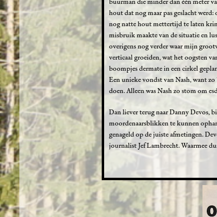
buurman die minder dan één meter van
hout dat nog maar pas geslacht werd:
nog natte hout mettertijd te laten kr
misbruik maakte van de situatie en lu
overigens nog verder waar mijn grootv
verticaal groeiden, wat het oogsten va
boompjes dermate in een cirkel geplan
Een unieke vondst van Nash, want zo bl
doen. Alleen was Nash zo stom om esdo
Dan liever terug naar Danny Devos, bi
moordenaarsblikken te kunnen ophangen
genageld op de juiste afmetingen. Dev
journalist Jef Lambrecht. Waarmee du