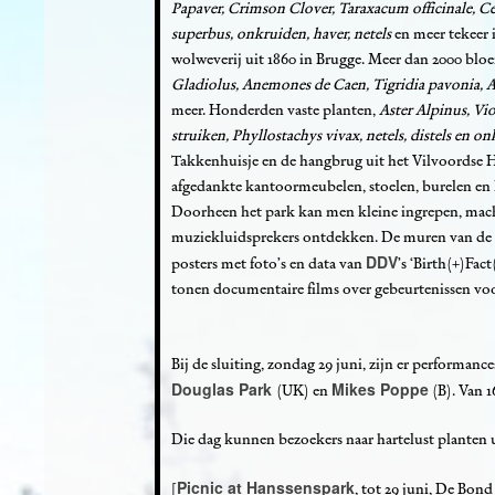
Papaver, Crimson Clover, Taraxacum officinale, Ce
superbus, onkruiden, haver, netels
en meer tekeer
wolweverij uit 1860 in Brugge. Meer dan 2000 blo
Gladiolus, Anemones de Caen, Tigridia pavonia, A
meer. Honderden vaste planten,
Aster Alpinus, Vio
struiken, Phyllostachys vivax, netels, distels en o
Takkenhuisje en de hangbrug uit het Vilvoordse 
afgedankte kantoormeubelen, stoelen, burelen en 
Doorheen het park kan men kleine ingrepen, mach
muziekluidsprekers ontdekken. De muren van de 
DDV
posters met foto’s en data van
’s ‘Birth(+)Fac
tonen documentaire films over gebeurtenissen voo
Bij de sluiting, zondag 29 juni, zijn er performanc
Douglas Park
Mikes Poppe
(UK) en
(B). Van 1
Die dag kunnen bezoekers naar hartelust planten 
Picnic at Hanssenspark
[
, tot 29 juni, De Bond