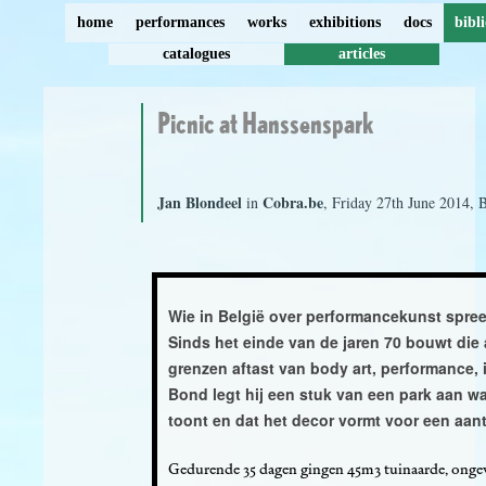
home
performances
works
exhibitions
docs
bibl
catalogues
articles
Picnic at Hanssenspark
Jan Blondeel
Cobra.be
in
, Friday 27th June 2014, 
Wie in België over performancekunst spre
Sinds het einde van de jaren 70 bouwt die 
grenzen aftast van body art, performance, i
Bond legt hij een stuk van een park aan waa
toont en dat het decor vormt voor een aan
Gedurende 35 dagen gingen 45m3 tuinaarde, onge