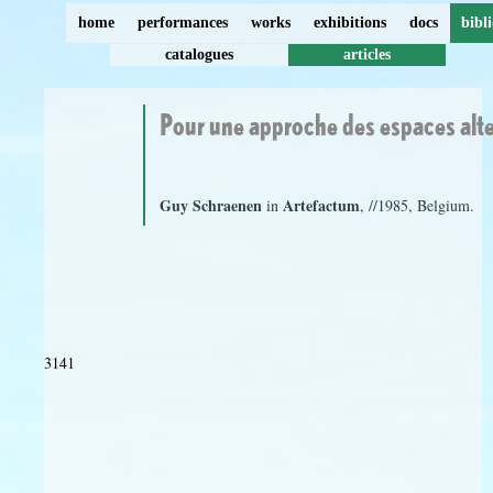
home
performances
works
exhibitions
docs
bibl
catalogues
articles
Pour une approche des espaces alte
Guy Schraenen
Artefactum
in
, //1985, Belgium.
3141