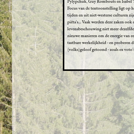
Pylypchuk, Guy Rombouts en Isabel Tes
Focus van de tentoonstelling ligt op he
tijden en uit niet-westerse culturen z
piëta's... Vaak werden deze zaken ook e
levensbeschouwing niet meer dezelfde 
nieuwe manieren om de energie van een 
tastbare werkelijkheid - en proberen 
(volks)geloof getoond - zoals ex voto'