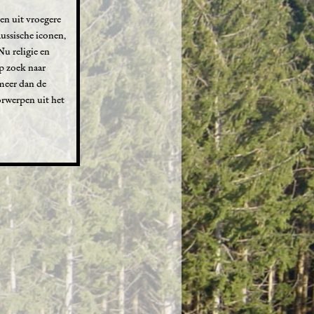
ken uit vroegere
Russische iconen,
Nu religie en
p zoek naar
 meer dan de
orwerpen uit het