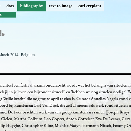
s
docs
bibliography
text to image
carl cryplant
s
de
March 2014, Belgium.
nteel een festival waarin onderzocht wordt wat het belang is van rituelen i
eb jij in je leven een bijzonder ritueel?' en 'hebben we nog rituelen nodig?'. 
 'Stille kracht' die nog tot 20 april te zien is. Curator Annelies Nagels vond 
ord bij kunstenaar Bart Van Dijck die zelf al meermaals werk rond rituelen 
me. De twee brachten werk van een groep kunstenaars samen (Joseph Beuys ui
ia Cielen, Martha Colburn, Leo Copers, Anton Cotteleer, Eva De Leener, Ger
ilip Huyghe, Christopher Kline, Michèle Matyn, Hermann Nitsch, Femmy Ot