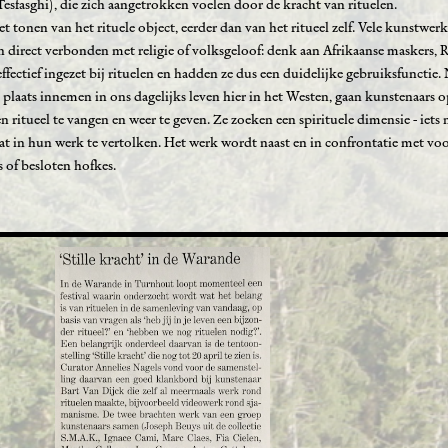
fasghi), die zich aangetrokken voelen door de kracht van rituelen.
t tonen van het rituele object, eerder dan van het ritueel zelf. Vele kunstwer
ijn direct verbonden met religie of volksgeloof: denk aan Afrikaanse maskers, 
ffectief ingezet bij rituelen en hadden ze dus een duidelijke gebruiksfunctie. 
plaats innemen in ons dagelijks leven hier in het Westen, gaan kunstenaars o
ritueel te vangen en weer te geven. Ze zoeken een spirituele dimensie - iets
dat in hun werk te vertolken. Het werk wordt naast en in confrontatie met vo
s of besloten hofkes.