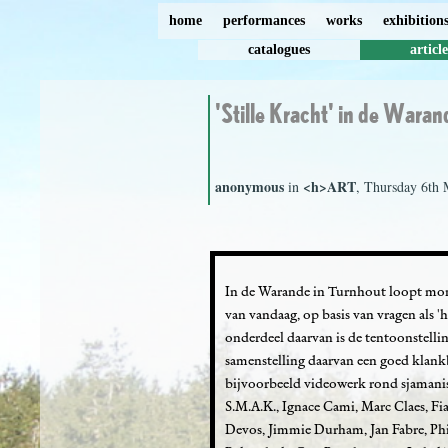
home
performances
works
exhibition
catalogues
article
'Stille Kracht' in de Waran
anonymous
<h>ART
in
, Thursday 6th 
In de Warande in Turnhout loopt mome
van vandaag, op basis van vragen als 'h
onderdeel daarvan is de tentoonstelling
samenstelling daarvan een goed klankb
bijvoorbeeld videowerk rond sjamanis
S.M.A.K., Ignace Cami, Marc Claes, F
Devos, Jimmie Durham, Jan Fabre, Ph