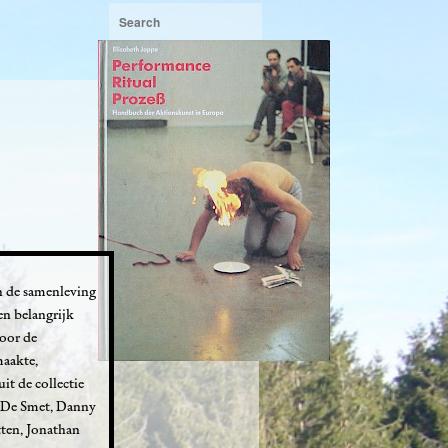
n de samenleving
Een belangrijk
voor de
maakte,
t de collectie
y De Smet, Danny
ten, Jonathan