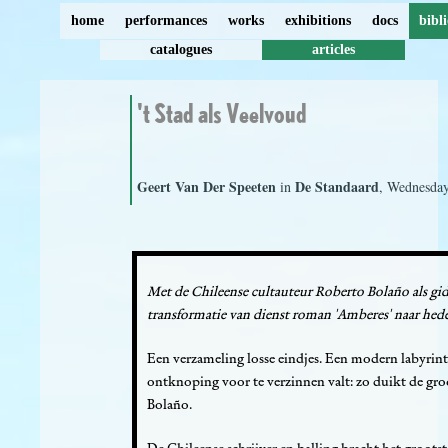
home
performances
works
exhibitions
docs
bibl
catalogues
articles
't Stad als Veelvoud
Geert Van Der Speeten
De Standaard
in
, Wednesday
Met de Chileense cultauteur Roberto Bolaño als gi
transformatie van dienst roman 'Amberes' naar hede
Een verzameling losse eindjes. Een modern labyrin
ontknoping voor te verzinnen valt: zo duikt de gro
Bolaño.