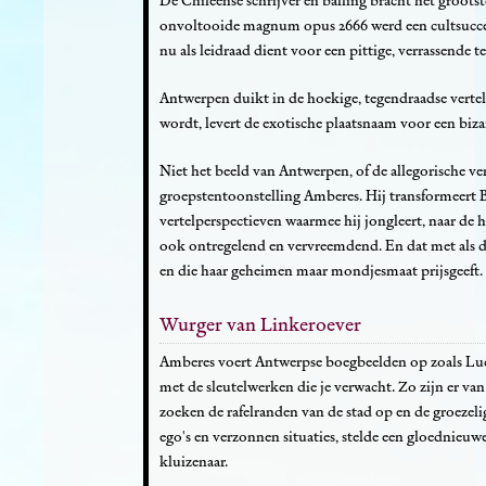
De Chileense schrijver en balling bracht het groots
onvoltooide magnum opus 2666 werd een cultsucces
nu als leidraad dient voor een pittige, verrassende t
Antwerpen duikt in de hoekige, tegendraadse vertell
wordt, levert de exotische plaatsnaam voor een biz
Niet het beeld van Antwerpen, of de allegorische v
groepstentoonstelling Amberes. Hij transformeert Bo
vertelperspectieven waarmee hij jongleert, naar de h
ook ontregelend en vervreemdend. En dat met als d
en die haar geheimen maar mondjesmaat prijsgeeft. Z
Wurger van Linkeroever
Amberes voert Antwerpse boegbeelden op zoals Luc
met de sleutelwerken die je verwacht. Zo zijn er van 
zoeken de rafelranden van de stad op en de groezelig
ego's en verzonnen situaties, stelde een gloednieuw
kluizenaar.