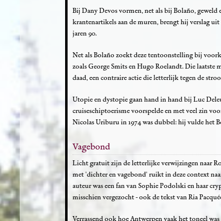
Bij Dany Devos vormen, net als bij Bolaño, geweld 
krantenartikels aan de muren, brengt hij verslag ui
jaren 90.
Net als Bolaño zoekt deze tentoonstelling bij voor
zoals George Smits en Hugo Roelandt. Die laatste mo
daad, een contraire actie die letterlijk tegen de str
Utopie en dystopie gaan hand in hand bij Luc Deleu
cruiseschiptoerisme voorspelde en met veel zin voor
Nicolas Uriburu in 1974 was dubbel: hij vulde het 
Vagebond
Licht gratuit zijn de letterlijke verwijzingen naar R
met 'dichter en vagebond' ruikt in deze context naa
auteur was een fan van Sophie Podolski en haar crypt
misschien vergezocht - ook de tekst van Ria Pacquées
Verrassend ook hoe Antwerpen vaak het toneel was va