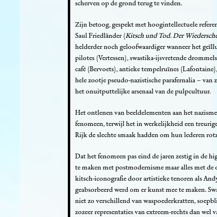
scherven op de grond terug te vinden.
Zijn betoog, gespekt met hoogintellectuele referen
Saul Friedländer (
Kitsch und Tod. Der Wiedersch
helderder noch geloofwaardiger wanneer het geïl
pilotes (Vertessen), swastika-ijsvretende drommel
café (Bervoets), antieke tempelruïnes (Lafontain
hele zootje pseudo-nazistische parafernalia – van
het onuitputtelijke arsenaal van de pulpcultuur.
Het ontlenen van beeldelementen aan het nazisme 
fenomeen, terwijl het in werkelijkheid een treurig
Rijk de slechte smaak hadden om hun lederen rotz
Dat het fenomeen pas eind de jaren zestig in de hig
te maken met postmodernisme maar alles met de o
kitsch-iconografie door artistieke tenoren als A
geabsorbeerd werd om er kunst mee te maken. Swas
niet zo verschillend van waspoederkratten, soepbli
zozeer representaties van extreem-rechts dan wel 