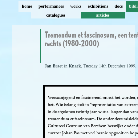
home
performances
works
exhibitions
docs
bibl
catalogues
articles
Tremendum et fascinosum, een tent
rechts (1980-2000)
Jan Braet
Knack
in
, Tuesday 14th December 1999,
Vreesaanjagend en fascinerend moest het worden, 
het. Wie belang stelt in “representaties van extre
in de afgelopen twintig jaar, wist al langer dan vand
tremendum et fascinosum. De onder deze misleiden
Cultureel Centrum van Berchem bezwijkt onder de 
curator Johan Pas met veel branie opgooit en hope