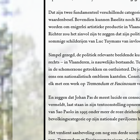
Dat zijn twee fundamenteel verschillende categori
waardenbesef. Bovendien kunnen Baselitz noch K
worden om enigerlei artistieke productie in Vlaa
Richter zou het zinvol zijn te zeggen dat zijn polit
sommige schilderijen van Luc Tuymans van invloed
Simpel gezegd, de politiek relevante beeldende ku
rechts – in Vlaanderen, is nauwelijks bestaande. 
in de schemerzone getrokken en ontluisterd. De jon
eens een nationalistisch embleem kantelen. Constan
elk met een werk op
Tremendum et Fascinosum
v
En zeggen dat Johan Pas de meest lucide en conseq
vermeldt, laat staan in zijn tentoonstelling opneem
van Sao Paolo in 1995 onder meer de roze driehoek
bevolkingscategorie op zijn nationale paviljoens
Het verdient aanbeveling om nog een derde soort 
van
Tremendum et Fascinosum
te vissen, al was 