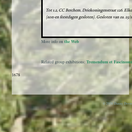
Tot 1.2, CC Berchem, Driekoningenstraat 126. Elke 
(zon-en feestdagen gesloten). Gesloten van za. 25/1
the Web
More info on
Tremendum et Fascinos
Related group exhibitions:
1678
© 2026 Danny Devos