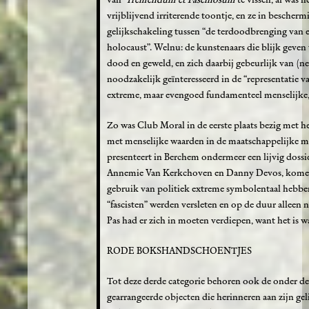
vrijblijvend irriterende toontje, en ze in besche
gelijkschakeling tussen “de terdoodbrenging van e
holocaust”. Welnu: de kunstenaars die blijk geven 
dood en geweld, en zich daarbij gebeurlijk van (n
noodzakelijk geïnteresseerd in de “representatie v
extreme, maar evengoed fundamenteel menselijke,
Zo was Club Moral in de eerste plaats bezig met h
met menselijke waarden in de maatschappelijke 
presenteert in Berchem ondermeer een lijvig dossie
Annemie Van Kerkchoven en Danny Devos, komen e
gebruik van politiek extreme symbolentaal hebb
“fascisten” werden versleten en op de duur alleen
Pas had er zich in moeten verdiepen, want het is 
RODE BOKSHANDSCHOENTJES
Tot deze derde categorie behoren ook de onder de
gearrangeerde objecten die herinneren aan zijn ge