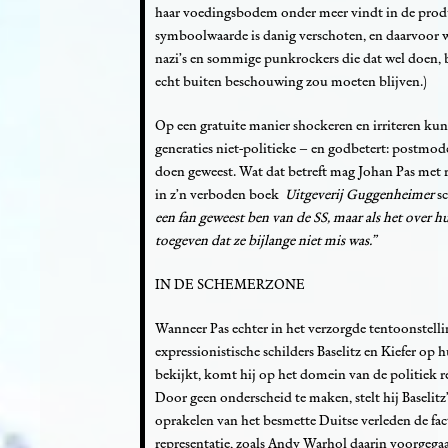
haar voedingsbodem onder meer vindt in de prod
symboolwaarde is danig verschoten, en daarvoor w
nazi’s en sommige punkrockers die dat wel doen, b
echt buiten beschouwing zou moeten blijven.)
Op een gratuite manier shockeren en irriteren kun
generaties niet-politieke – en godbetert: postmod
doen geweest. Wat dat betreft mag Johan Pas met
in z’n verboden boek
Uitgeverij Guggenheimer
sc
een fan geweest ben van de SS, maar als het over h
toegeven dat ze bijlange niet mis was.”
IN DE SCHEMERZONE
Wanneer Pas echter in het verzorgde tentoonstelli
expressionistische schilders Baselitz en Kiefer op
bekijkt, komt hij op het domein van de politiek re
Door geen onderscheid te maken, stelt hij Baselitz
oprakelen van het besmette Duitse verleden de fac
representatie, zoals Andy Warhol daarin voorgega