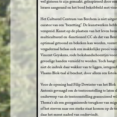
wel gisteren te zijn gemaakt, geïnspireerd door ee
lerares aangerand en het bord bekribbeld met vieze
Het Cultureel Centrum van Berchem is niet uitger
curator van een “bezetting”. De kunstwerken hebbe
verspreid. Kunst op de plaatsen van het leven bren
multicultureel en -functioneel CC als dat van Berc
optimaal getoond en bekeken kan worden, vormt k
vergaderzaal helaas ook een makkelijke prooi voor
Vincent Geyskens, rode bokshandschoentjes voors
gevoelige handen vernield te worden. Toch hangt 
niet de indruk daar wakker van te liggen, integend
Vlaams Blok-taal al beschut, door alleen een fotok
Voor de opening had Filip Dewinter van het Blok 
Antonis gevraagd om de tentoonstelling te laten sl
onderwerp van de tentoonstelling geassocieerd wil
Thema’s als een georganiseerde terugkeer van mig
of het streven naar een sterke staat komen op de te
daar het meest nadeel van ondervindt.