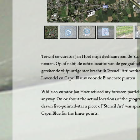
1
/
11
Terwijl co-curator Jan Hoet mijn deelname aan de
'Co
nemen. Op of nabij de echte locaties van de geografi
getekende vijfpuntige ster bracht ik 'Stencil Art' we
Lavendel en Capri Blauw voor de Binnenste punten.
While co-curator Jan Hoet refused my foreseen partic
anyway. On or about the actual locations of the geogr
drawn five-pointed-star a piece of 'Stencil Art' was s
Capri Blue for the Inner points.