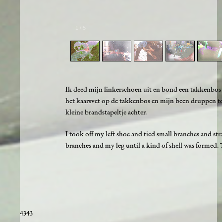
1
/
5
Ik deed mijn linkerschoen uit en bond een takkenbos e
het kaarsvet op de takkenbos en mijn been druppen tot
kleine brandstapeltje achter.
I took off my left shoe and tied small branches and str
branches and my leg until a kind of shell was formed. T
4343