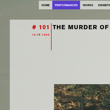
HOME
PERFORMANCES
WORKS
EXHIBIT
# 101
THE MURDER OF
15.IV.1993