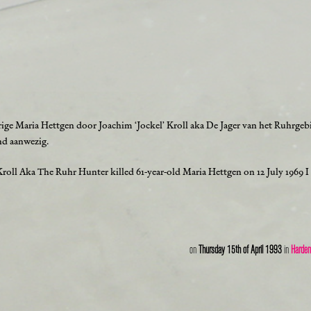
jarige Maria Hettgen door Joachim ‘Jockel’ Kroll aka De Jager van het Ruhrg
nd aanwezig.
roll Aka The Ruhr Hunter killed 61-year-old Maria Hettgen on 12 July 1969 I 
on
Thursday 15th of April 1993
in
Harden