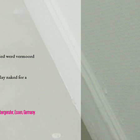
ebied werd vermoord
lay naked for a
bergerufer, Essen, Germany
.