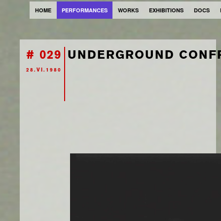
HOME
PERFORMANCES
WORKS
EXHIBITIONS
DOCS
# 029
UNDERGROUND CONF
28.VI.1980