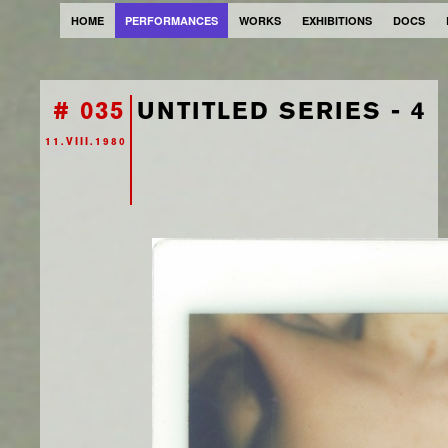
HOME
PERFORMANCES
WORKS
EXHIBITIONS
DOCS
# 035
UNTITLED SERIES - 4
11.VIII.1980